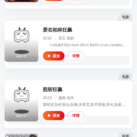
电影
爱在柏林狂飙
2020
/
其它
喜剧
Lolle&#39;s love life in Berlin is as complicated as ever. After the story with Sven, her second c
详情
播放
HD中字
电影
怒斩狂飙
2023
/
越南
动作
童映琼,阮科发仙,阮顺,吴青芸,阮芳青薇,双伦,阮家,潘清然
详情
播放
HD中字
电影