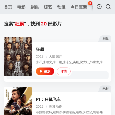
0
首页
电影
剧集
综艺
动漫
今日更新
热榜
APP
我的观影记录
搜索"
狂飙
"，找到
20
部影片
剧集
狂飙
2023
/
大陆
国产
暂无观看影片的记录
张译,张颂文,李一桐,张志坚,吴刚,倪大红,韩童生,李建义,石兆琪,李健,高叶,王骁,令卓,岳阳
详情
播放
已完结
电影
F1：狂飙飞车
2025
/
美国
动作
布拉德·皮特,戴姆森·伊德瑞斯,哈维尔·巴登,凯瑞·康顿,托比亚斯·门基斯,金·波德尼亚,萨拉·奈尔斯,维尔·梅里克,约瑟夫·巴德拉玛,萨姆森·卡约,谢伊·惠格姆,凯莉·库克,阿卜杜勒·萨利斯,丽兹·金斯曼,西蒙·坤茨,刘易斯·汉密尔顿,马克斯·维斯塔潘,塞尔吉奥·佩雷兹,夏尔·勒克莱尔,小卡洛斯·赛恩斯,奥利弗·贝尔曼,乔治·拉塞尔,埃斯塔班·奥康,皮埃尔·加斯利,杰克·杜汉,兰多·诺里斯,奥斯卡·皮亚斯特里,托托·沃尔夫,瓦尔泰里·博塔斯,周冠宇,费尔南多·阿隆索,兰斯·斯特罗尔,凯文·马格努森,尼科