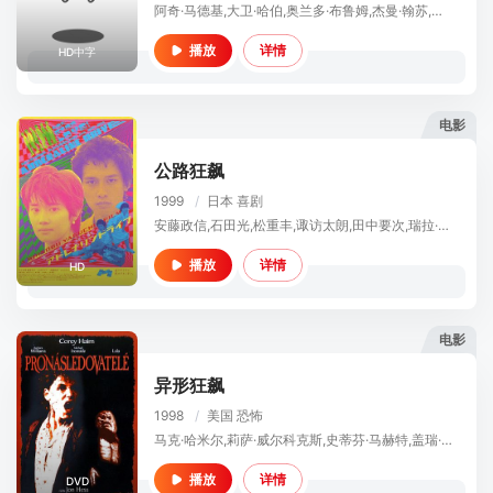
阿奇·马德基,大卫·哈伯,奥兰多·布鲁姆,杰曼·翰苏,达伦·巴内特,艾梅莉娅·哈特福德,李尚熙,乔舒亚·斯特拉多斯基,洁芮·哈利维尔,Andrea Vasiliou,尼基尔·帕尔玛,杰米·肯纳,Richard Cambridge,马克西米利安·蒙特,赛琳·库哈达罗格鲁,西奥·克里斯廷,西亚南·乔伊斯,罗伊斯·克罗宁,Bianca Bardoe
详情
播放
HD中字
电影
公路狂飙
1999
/
日本
喜剧
安藤政信,石田光,松重丰,诹访太朗,田中要次,瑞拉·阿芙罗狄蒂,真野桐奈,绪形干太,铃木卓尔,德井优,角替和枝,上田耕一,Mikita Ogata
详情
播放
HD
电影
异形狂飙
1998
/
美国
恐怖
马克·哈米尔,莉萨·威尔科克斯,史蒂芬·马赫特,盖瑞·科林斯
详情
播放
DVD