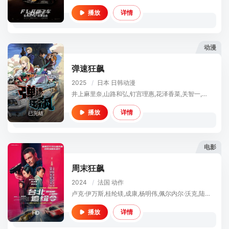
详情
播放
HD中字
动漫
弹速狂飙
2025
/
日本
日韩动漫
井上麻里奈,山路和弘,钉宫理惠,花泽香菜,关智一,折笠爱,濑户麻沙美,古川慎,茂木孝允,若井友希,川原庆久,加隈亚衣,田村奈央,新谷真弓,神尾晋一郎,近藤浩德,中村悠一
详情
播放
已完结
电影
周末狂飙
2024
/
法国
动作
卢克·伊万斯,桂纶镁,成康,杨明伟,佩尔内尔·沃克,陆弈静,李沛旭,恩里克·阿隆索·康查·科内佐,左右,阿兰·费拉兹,庹宗华,菲利普·刘,贾雷特·杨,威利·杨,廖锦德
详情
播放
HD