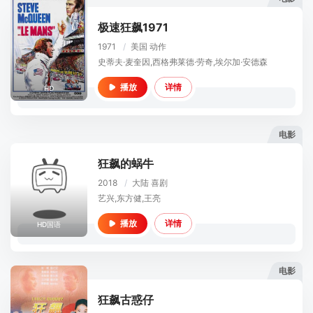
极速狂飙1971
1971
/
美国
动作
史蒂夫·麦奎因,西格弗莱德·劳奇,埃尔加·安德森
详情
播放
HD
电影
狂飙的蜗牛
2018
/
大陆
喜剧
艺兴,东方健,王亮
详情
播放
HD国语
电影
狂飙古惑仔