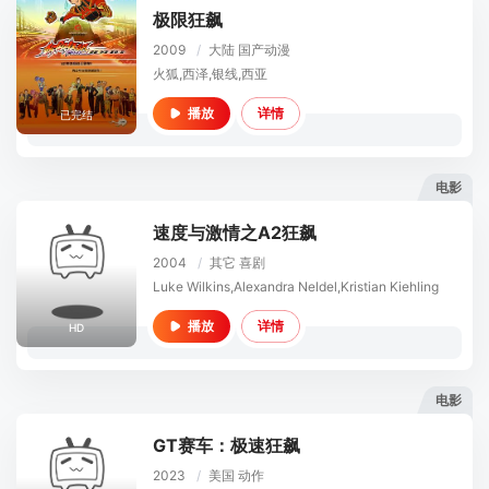
极限狂飙
2009
/
大陆
国产动漫
火狐,西泽,银线,西亚
详情
播放
已完结
电影
速度与激情之A2狂飙
2004
/
其它
喜剧
Luke Wilkins,Alexandra Neldel,Kristian Kiehling
详情
播放
HD
电影
GT赛车：极速狂飙
2023
/
美国
动作