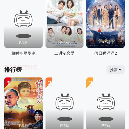
已完结
已完结
已完结
超时空罗曼史
二进制恋爱
假日暖洋洋2
RANKING
排行榜
推荐
1
2
3
已完结
已完结
已完结