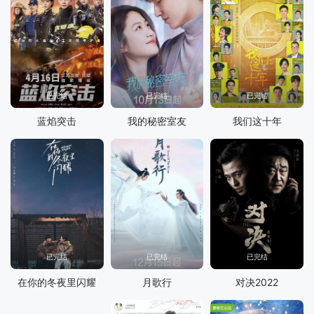
已完结
已完结
已完结
蓝焰突击
我的秘密室友
我们这十年
已完结
已完结
已完结
在你的冬夜里闪耀
月歌行
对决2022