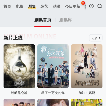
0
首页
电影
剧集
综艺
动漫
今日更新
热榜
APP
我的观影记录
剧集首页
剧集库
NEW FILM ONLINE
新片上线
更多
暂无观看影片的记录
已完结
已完结
已完结
迷航昆仑墟
救了一万次的你
加油！妈妈