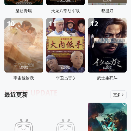
枭起青壤
天龙八部胡军版
都挺好
10
11
12
已完结
已完结
已完结
宇宙嫁给我
李卫当官3
武士生死斗
LATEST UPDATE
最近更新
更多