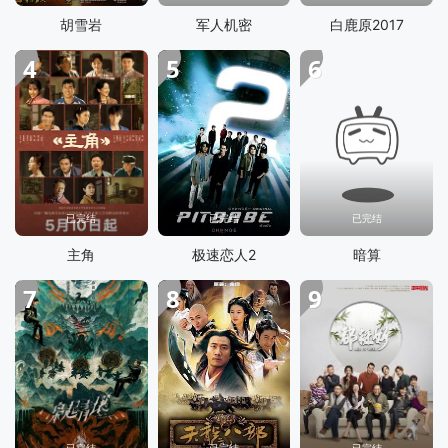
胡雪岩
军人机密
白鹿原2017
4
5
6
已完结
已完结
已完结
主角
极速恋人2
暗算
7
8
9
已完结
已完结
已完结