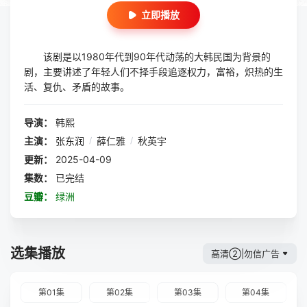
立即播放
该剧是以1980年代到90年代动荡的大韩民国为背景的
剧，主要讲述了年轻人们不择手段追逐权力，富裕，炽热的生
活、复仇、矛盾的故事。
导演：
韩熙
主演：
张东润
/
薛仁雅
/
秋英宇
更新：
2025-04-09
集数：
已完结
豆瓣：
绿洲
选集播放
高清②|勿信广告
第01集
第02集
第03集
第04集