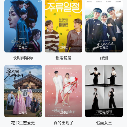
已完结
已完结
已完结
长时间等你
谈酒说爱
绿洲
已完结
已完结
已完结
花书生恋爱史
真的出现了
假面女王