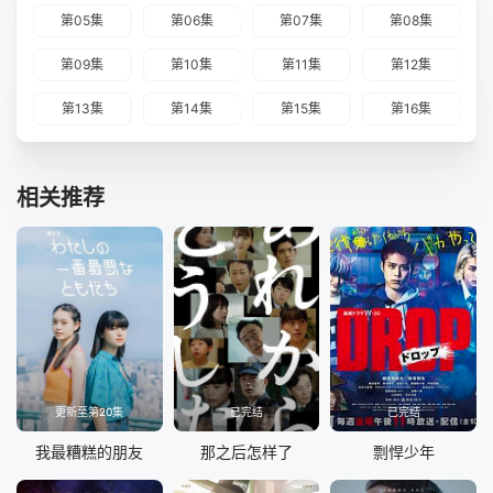
第05集
第06集
第07集
第08集
第09集
第10集
第11集
第12集
第13集
第14集
第15集
第16集
相关推荐
更新至第20集
已完结
已完结
我最糟糕的朋友
那之后怎样了
剽悍少年