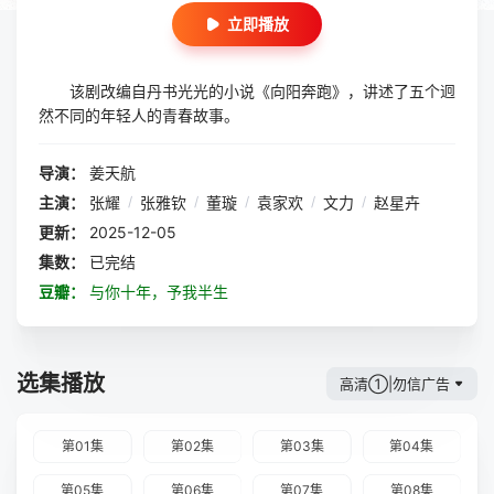
立即播放
该剧改编自丹书光光的小说《向阳奔跑》，讲述了五个迥
然不同的年轻人的青春故事。
导演：
姜天航
主演：
张耀
/
张雅钦
/
董璇
/
袁家欢
/
文力
/
赵星卉
更新：
2025-12-05
集数：
已完结
豆瓣：
与你十年，予我半生
选集播放
高清①|勿信广告
第01集
第02集
第03集
第04集
第05集
第06集
第07集
第08集