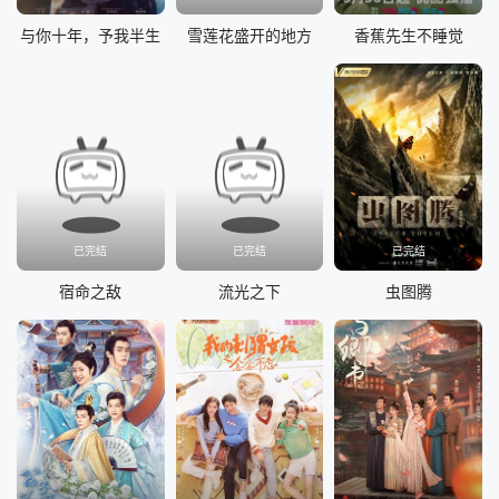
与你十年，予我半生
雪莲花盛开的地方
香蕉先生不睡觉
已完结
已完结
已完结
宿命之敌
流光之下
虫图腾