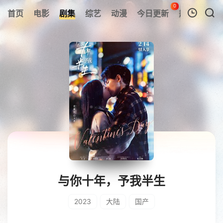
0
首页
电影
剧集
综艺
动漫
今日更新
热榜
APP
我的观影记录
暂无观看影片的记录
与你十年，予我半生
2023
大陆
国产