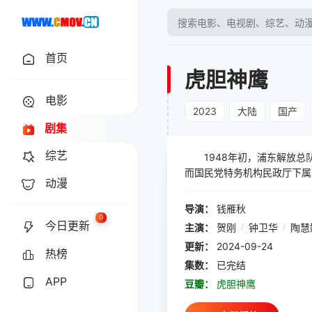
首页
虎胆神鹰
电影
2023
大陆
国产
剧集
综艺
1948年初，浦东解放总队
而国民党特务机构民政厅下属
动漫
示上级，得到批示，决不能让
雄，不满国民党内部的腐败和
导演：
钱雁秋
天兆社的犯罪分子和复兴社特
0
今日更新
主演：
贺刚
/
钟卫华
/
陶慧
物。
更新：
2024-09-24
热榜
集数：
已完结
APP
豆瓣：
虎胆神鹰