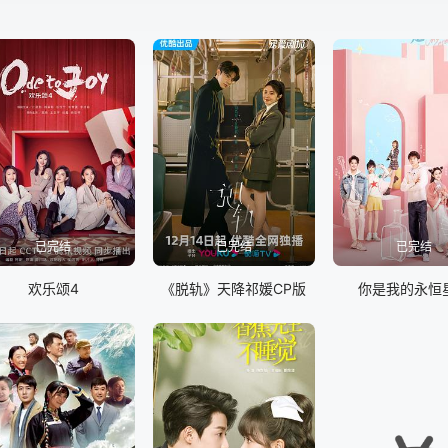
已完结
已完结
已完结
欢乐颂4
《脱轨》天降祁媛CP版
你是我的永恒