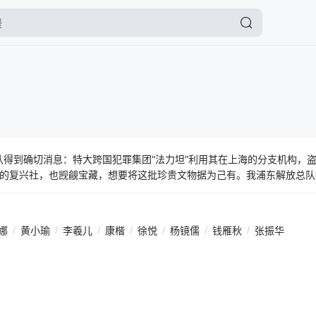
得到确切消息：特大跨国犯罪集团“法力坦”利用其在上海的分支机构，
的复兴社，也觊觎宝藏，想要将这批珍贵文物据为己有。我浦东解放总队
宝藏落入外国犯罪集团和国民党反动派手中。原国民党淞沪警备司令部特
争权夺利，在其父亲顾志明和共产党员秦刚的引导下，毅然加入共产党，
务进行了艰苦卓绝的斗争，最终在我浦东解放总队的协助下，消灭天兆社
娜
/
黄小瑜
/
李羲儿
/
康楷
/
徐悦
/
杨镜儒
/
钱雁秋
/
张振华