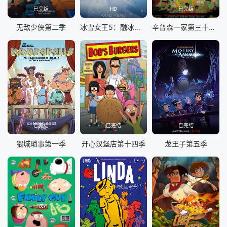
已完结
HD
已完结
无敌少侠第二季
冰雪女王5：融冰之战
辛普森一家第三十五季
已完结
已完结
已完结
猥城琐事第一季
开心汉堡店第十四季
龙王子第五季