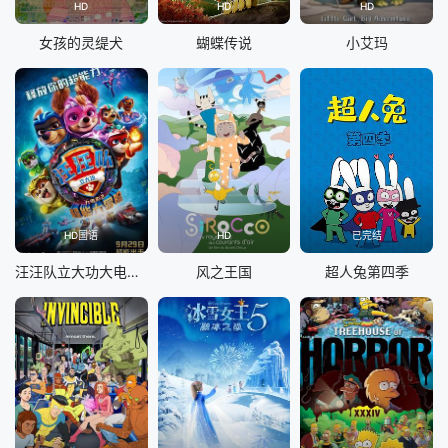
HD
HD
HD
女孩的灵缇犬
蝴蝶传说
小艾玛
HD国语
HD
已完结
汪汪队立大功大电影2：超能大冒险
风之王国
超人兔第四季