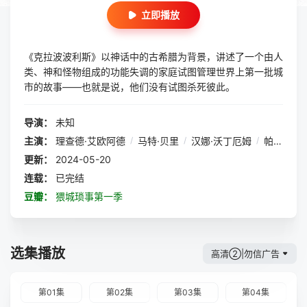
立即播放
《克拉波波利斯》以神话中的古希腊为背景，讲述了一个由人
类、神和怪物组成的功能失调的家庭试图管理世界上第一批城
市的故事——也就是说，他们没有试图杀死彼此。
导演：
未知
主演：
理查德·艾欧阿德
/
马特·贝里
/
汉娜·沃丁厄姆
/
帕姆·墨菲
更新：
2024-05-20
连载：
已完结
豆瓣：
猥城琐事第一季
选集播放
高清②|勿信广告
第01集
第02集
第03集
第04集