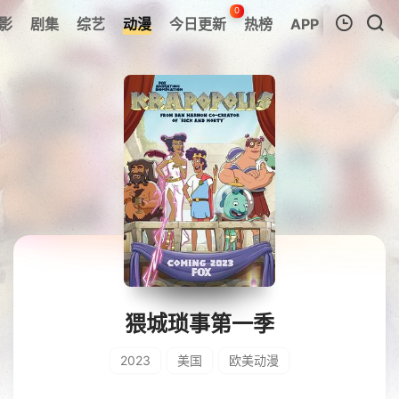
0
影
剧集
综艺
动漫
今日更新
热榜
APP
我的观影记录
暂无观看影片的记录
猥城琐事第一季
2023
美国
欧美动漫