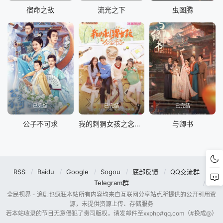
宿命之敌
流光之下
虫图腾
已完结
已完结
已完结
公子不可求
我的刺猬女孩之念念不忘
与卿书
RSS
Baidu
Google
Sogou
底部反馈
QQ交流群
Telegram群
全民视界 - 追剧也疯狂本站所有内容均来自互联网分享站点所提供的公开引用资
源，未提供资源上传、存储服务
若本站收录的节目无意侵犯了贵司版权，请发邮件至xxphp#qq.com（#换成@）