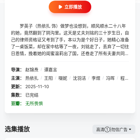
立即播放
罗英子（热依扎 饰）做梦也没想到，顺风顺水二十八年
的她，竟然翻到了阴沟里。这天是丈夫刘铭的三十岁生日，自
己的律师资格证又考到了手，本以为是个好日子，她精心准备
了一桌饭菜，却在家中枯等了一夜，刘铭走了，丢弃了一切往
日恩情，挽着她的闺蜜温莉出了国，还卷走了所有夫妻共同财
产，只给罗英子留下了一屁股还不完的巨额债务。刘铭的背叛
像一块重石，顷刻间将罗英子美好的生活砸得粉碎，她紧紧拽
导演：
赵锦焘
/
谭嘉言
住唯一的救命稻草，刚刚到手的律师资格证，孤身进入良诚律
主演：
热依扎
/
王阳
/
啜妮
/
沈羽洁
/
李煜
/
冯晖
/
程梓
/
陆
所，成为一名新人律师，在阻碍重重的道路上勇敢前行。
更新：
2025-11-10
集数：
已完结
豆瓣：
无所畏惧
选集播放
高清①|勿信广告