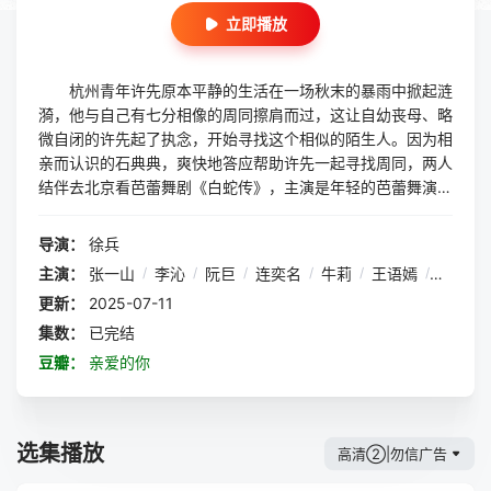
立即播放
杭州青年许先原本平静的生活在一场秋末的暴雨中掀起涟
漪，他与自己有七分相像的周同擦肩而过，这让自幼丧母、略
微自闭的许先起了执念，开始寻找这个相似的陌生人。因为相
亲而认识的石典典，爽快地答应帮助许先一起寻找周同，两人
结伴去北京看芭蕾舞剧《白蛇传》，主演是年轻的芭蕾舞演员
闻小摇和乔米。首演当晚，周同从机场赶往剧场去看女友闻小
摇的演出，路上意外遭遇车祸，两对恋人的爱情在这一天发生
导演：
徐兵
了巨大的转折。在经历了人生的团聚与别离、爱情的美好与苦
主演：
张一山
/
李沁
/
阮巨
/
连奕名
/
牛莉
/
王语嫣
/
孙强
/
涩之后，几个年轻人终在现实生活中体悟出浓浓的人生况味。
更新：
2025-07-11
许先在与典典的相处中逐渐打开心结，两个有情人终成眷属。
闻小摇也走出了人生的至暗时刻，通过不懈努力，成为一名真
集数：
已完结
正的芭蕾舞艺术家。
豆瓣：
亲爱的你
选集播放
高清②|勿信广告