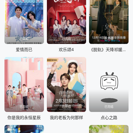
已完结
已完结
已完结
爱情而已
欢乐颂4
《脱轨》天降祁媛CP版
已完结
已完结
已完结
你是我的永恒星辰
我的老板为何那样
点心之路