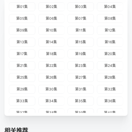
第01集
第02集
第03集
第04集
第05集
第06集
第07集
第08集
第09集
第10集
第11集
第12集
第13集
第14集
第15集
第16集
第17集
第18集
第19集
第20集
第21集
第22集
第23集
第24集
第25集
第26集
第27集
第28集
第29集
第30集
第31集
第32集
第33集
第34集
第35集
第36集
第37集
第38集
第39集
第40集
第41集
第42集
第43集
第44集
相关推荐