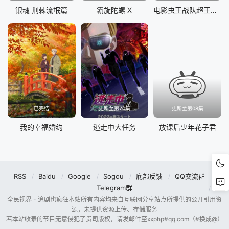
银魂 荆棘流氓篇
霸旋陀螺 X
电影虫王战队超王者：冒险天堂
第137集
第138集
第139集
第140集
第141集
第142集
第143集
第144集
第145集
第146集
第147集
第148集
第149集
第150集
第151集
第152集
第153集
第154集
第155集
第156集
已完结
更新至第70集
更新至第08集
第157集
第158集
第159集
第160集
我的幸福婚约
逃走中大任务
放课后少年花子君
第161集
第162集
第163集
第164集
第165集
第166集
第167集
第168集
RSS
Baidu
Google
Sogou
底部反馈
QQ交流群
第169集
第170集
第171集
第172集
Telegram群
全民视界 - 追剧也疯狂本站所有内容均来自互联网分享站点所提供的公开引用资
第173集
第174集
第175集
第176集
源，未提供资源上传、存储服务
若本站收录的节目无意侵犯了贵司版权，请发邮件至xxphp#qq.com（#换成@）
第177集
第178集
第179集
第180集