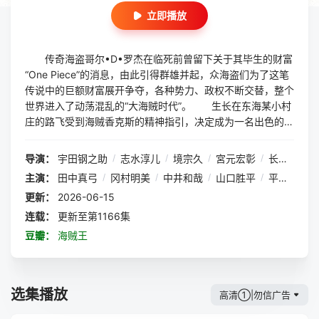
立即播放
传奇海盗哥尔•D•罗杰在临死前曾留下关于其毕生的财富
“One Piece”的消息，由此引得群雄并起，众海盗们为了这笔
传说中的巨额财富展开争夺，各种势力、政权不断交替，整个
世界进入了动荡混乱的“大海贼时代”。 生长在东海某小村
庄的路飞受到海贼香克斯的精神指引，决定成为一名出色的海
盗。为了达成这个目标，并找到万众瞩目的One Piece，路飞
踏上艰苦的旅程。一路上他遇到了无数磨难，也结识了索隆、
导演：
宇田钢之助
/
志水淳儿
/
境宗久
/
宮元宏彰
/
长峰达也
/
娜美、乌索普、香吉、罗宾等一众性格各异的好友。他们携手
主演：
田中真弓
/
冈村明美
/
中井和哉
/
山口胜平
/
平田广明
/
一同展开充满传奇色彩的大冒险…… 本片根据日本漫画家
更新：
2026-06-15
尾田荣一郎超人气漫画原作《One Piece》改编。
连载：
更新至第1166集
豆瓣：
海贼王
选集播放
高清①|勿信广告