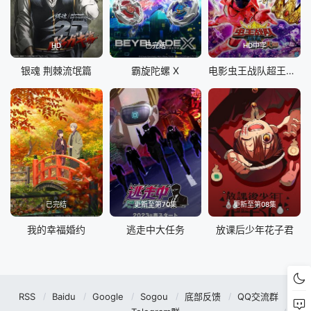
HD
已完结
HD中字
银魂 荆棘流氓篇
霸旋陀螺 X
电影虫王战队超王者：冒险天堂
已完结
更新至第70集
更新至第08集
我的幸福婚约
逃走中大任务
放课后少年花子君
RSS
Baidu
Google
Sogou
底部反馈
QQ交流群