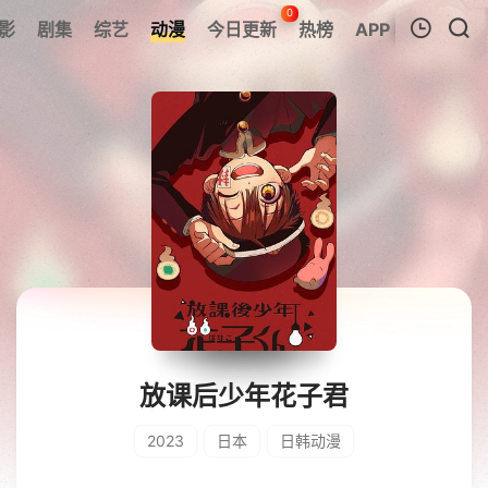
0
影
剧集
综艺
动漫
今日更新
热榜
APP
我的观影记录
暂无观看影片的记录
放课后少年花子君
2023
日本
日韩动漫