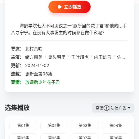
立即播放
海鸥学院七大不可思议之一“厕所里的花子君”和他的助手
八寻宁宁。在没有大事发生的时候都在做什幺呢？
导演：
北村真咲
主演：
绪方惠美
/
鬼头明里
/
千叶翔也
/
内田雄马
/
佐藤未奈子
更新：
2024-11-02
连载：
更新至第08集
豆瓣：
放课后少年花子君
选集播放
高清①|勿信广告
第01集
第02集
第03集
第04集
第05集
第06集
第07集
第08集