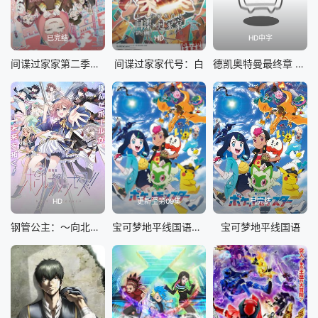
已完结
HD
HD中字
间谍过家家第二季国语
间谍过家家代号：白
德凯奥特曼最终章 向着旅途的彼岸……
HD
更新至第09集
已完结
钢管公主：～向北极星许愿～
宝可梦地平线国语第二季
宝可梦地平线国语