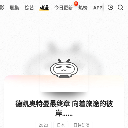
0
影
剧集
综艺
动漫
今日更新
热榜
APP
我的观影记录
暂无观看影片的记录
德凯奥特曼最终章 向着旅途的彼
岸……
2023
日本
日韩动漫