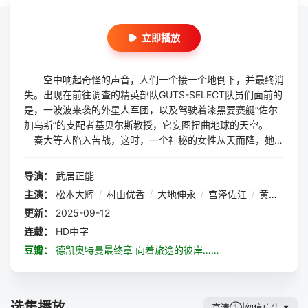
立即播放
空中响起奇怪的声音，人们一个接一个地倒下，并最终消
失。出现在前往调查的精英部队GUTS-SELECT队员们面前的
是，一波波来袭的外星人军团，以及驾驶着漆黑要赛艇“佐尔
加乌斯”的支配者基贝尔斯教授，它妄图扭曲地球的天空。
奏大等人陷入苦战，这时，一个神秘的女性从天而降，她似
乎知道基贝尔斯的事情。拥有着不可思议力量的女人名叫蒂娜
丝。她与GUTS-SELECT队员们合作，以守护的使命迎战邪恶
导演：
武居正能
的阴谋。 然而，天上的银河终究还是扭曲，“皇兽”的凶暴
主演：
松本大辉
/
村山优香
/
大地伸永
/
宫泽佐江
/
黄川田将也
身姿降临了。赌上地球和宇宙的生死存亡，奏大、蒂娜丝、G
更新：
2025-09-12
UTS-SELECT展开了总决战！
连载：
HD中字
豆瓣：
德凯奥特曼最终章 向着旅途的彼岸……
选集播放
高清①|勿信广告