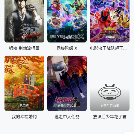
HD
已完结
HD中字
银魂 荆棘流氓篇
霸旋陀螺 X
电影虫王战队超王者：冒险天堂
已完结
更新至第70集
更新至第08集
我的幸福婚约
逃走中大任务
放课后少年花子君