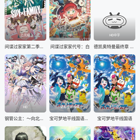
已完结
HD
HD中字
间谍过家家第二季国语
间谍过家家代号：白
德凯奥特曼最终章 向着旅途的彼岸……
HD
更新至第09集
已完结
钢管公主：～向北极星许愿～
宝可梦地平线国语第二季
宝可梦地平线国语