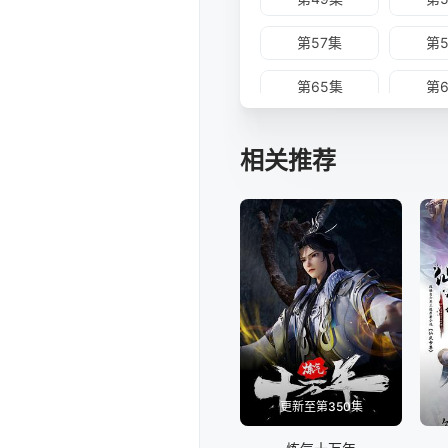
第57集
第
第65集
第
第73集
第
相关推荐
第81集
第
第89集
第
第97集
第
第105集
第1
第113集
第1
第121集
第1
更新至第350集
第129集
第1