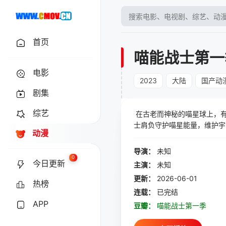
首页
喵能战士第一
电影
2023
大陆
国产动
剧集
综艺
在古老而神秘的喵星球上，有
士肩负守护喵星能量，维护宇
动漫
坏，地球陷入空前危机，喵能
导演：
未知
0
今日更新
主演：
未知
更新：
2026-06-01
热榜
连载：
已完结
APP
豆瓣：
喵能战士第一季