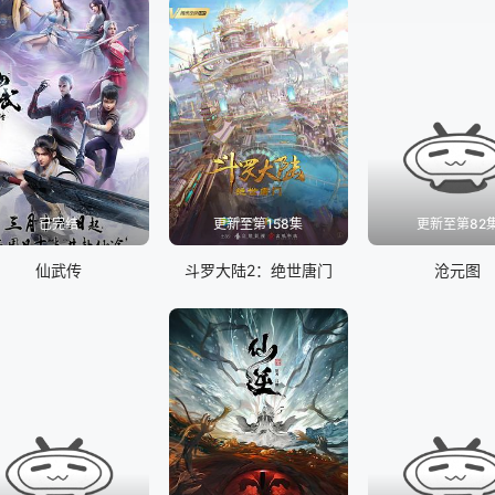
已完结
更新至第158集
更新至第82
仙武传
斗罗大陆2：绝世唐门
沧元图