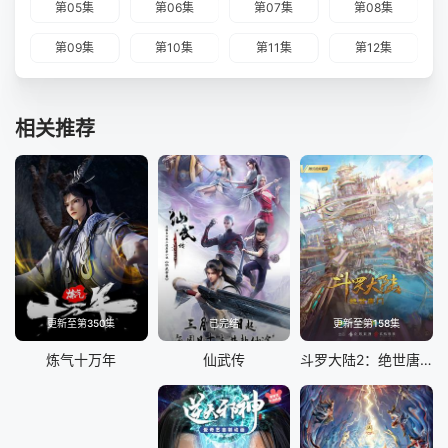
第05集
第06集
第07集
第08集
第09集
第10集
第11集
第12集
相关推荐
更新至第350集
已完结
更新至第158集
炼气十万年
仙武传
斗罗大陆2：绝世唐门