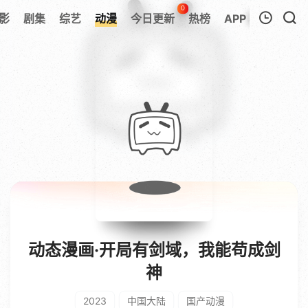
0
影
剧集
综艺
动漫
今日更新
热榜
APP
我的观影记录
暂无观看影片的记录
动态漫画·开局有剑域，我能苟成剑
神
2023
中国大陆
国产动漫