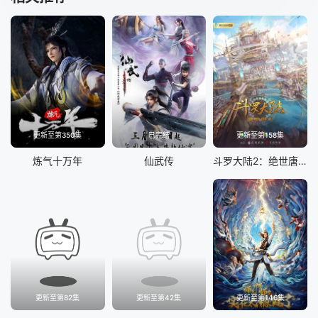
第45集
第46集
第47集
第48集
第49集
第50集
第51集
第52集
第53集
第54集
第55集
第56集
第57集
第58集
第59集
第60集
第61集
第62集
第63集
第64集
更新至第350集
已完结
更新至第158集
第65集
第66集
第67集
第68集
炼气十万年
仙武传
斗罗大陆2：绝世唐门
第69集
第70集
第71集
第72集
第73集
第74集
第75集
第76集
第77集
第78集
第79集
第80集
第81集
第82集
第83集
第84集
第85集
第86集
第87集
第88集
更新至第82集
更新至第42集
更新至第146集