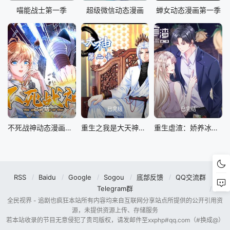
喵能战士第一季
超级微信动态漫画
蝉女动态漫画第一季
第137集
第138集
第139集
第140集
第141集
第142集
第143集
第144集
第145集
第146集
第147集
第148集
第149集
第150集
第151集
第152集
第153集
第154集
第155集
第156集
已完结
已完结
已完结
第157集
第158集
第159集
第160集
不死战神动态漫画第一季
重生之我是大天神动态漫画第二季
重生虐渣：娇养冰山总裁动态漫画第二季
第161集
第162集
第163集
第164集
第165集
第166集
第167集
第168集
RSS
Baidu
Google
Sogou
底部反馈
QQ交流群
第169集
第170集
第171集
第172集
Telegram群
全民视界 - 追剧也疯狂本站所有内容均来自互联网分享站点所提供的公开引用资
第173集
第174集
第175集
第176集
源，未提供资源上传、存储服务
若本站收录的节目无意侵犯了贵司版权，请发邮件至xxphp#qq.com（#换成@）
第177集
第178集
第179集
第180集