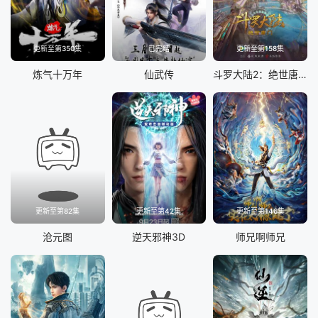
更新至第350集
已完结
更新至第158集
炼气十万年
仙武传
斗罗大陆2：绝世唐门
更新至第82集
更新至第42集
更新至第146集
沧元图
逆天邪神3D
师兄啊师兄