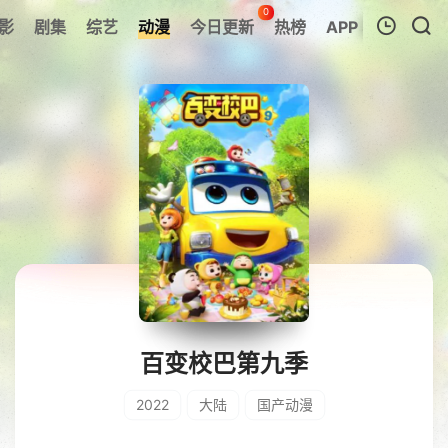
0
影
剧集
综艺
动漫
今日更新
热榜
APP
我的观影记录
暂无观看影片的记录
百变校巴第九季
2022
大陆
国产动漫