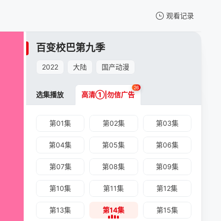
观看记录
我的观影记录
百变校巴第九季
百变校巴第九季
第14集
2022
大陆
国产动漫
清空
26
选集播放
高清①|勿信广告
第01集
第02集
第03集
第04集
第05集
第06集
百变校巴第九季 -第14集
第07集
第08集
第09集
手机扫一扫继续看
第10集
第11集
第12集
第13集
第14集
第15集