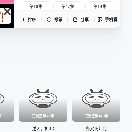
第16集
第17集
第18集
第19集
第20集
第21集
排序
报错
分享
手机看
第22集
第23集
第24集
第25集
第26集
集
更新至第42集
更新至第146集
逆天邪神3D
师兄啊师兄