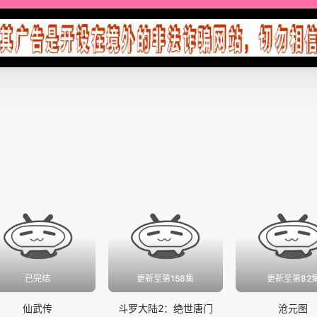
已完结
更新至第158集
更新至第82
仙武传
斗罗大陆2：绝世唐门
沧元图