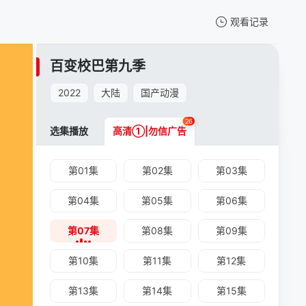
观看记录
我的观影记录
百变校巴第九季
百变校巴第九季
第07集
2022
大陆
国产动漫
清空
26
选集播放
高清①|勿信广告
第01集
第02集
第03集
第04集
第05集
第06集
百变校巴第九季 -第07集
第07集
第08集
第09集
手机扫一扫继续看
第10集
第11集
第12集
第13集
第14集
第15集