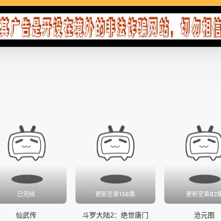
已完结
更新至第158集
更新至第82
仙武传
斗罗大陆2：绝世唐门
沧元图