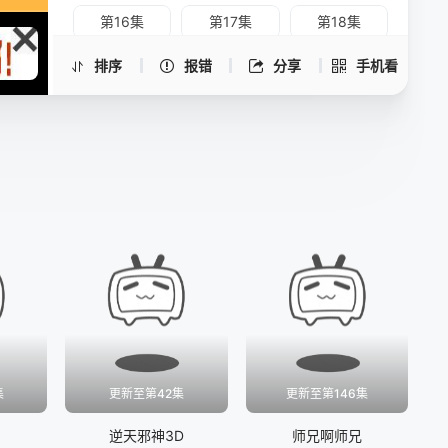
第16集
第17集
第18集
第19集
第20集
第21集
排序
报错
分享
手机看
第22集
第23集
第24集
第25集
第26集
集
更新至第42集
更新至第146集
逆天邪神3D
师兄啊师兄