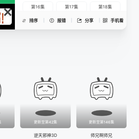
第16集
第17集
第18集
第19集
第20集
第21集
排序
报错
分享
手机看
第22集
第23集
第24集
第25集
第26集
集
更新至第42集
更新至第146集
逆天邪神3D
师兄啊师兄