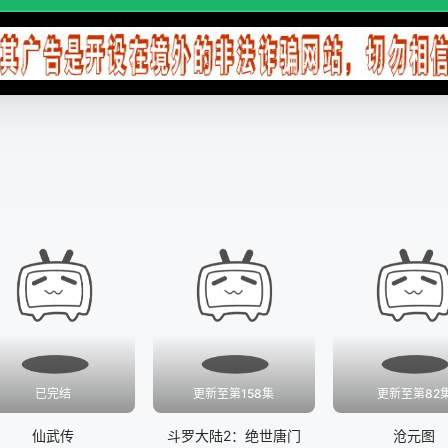
已完结
更新至第158集
更新至第82
仙武传
斗罗大陆2：绝世唐门
沧元图