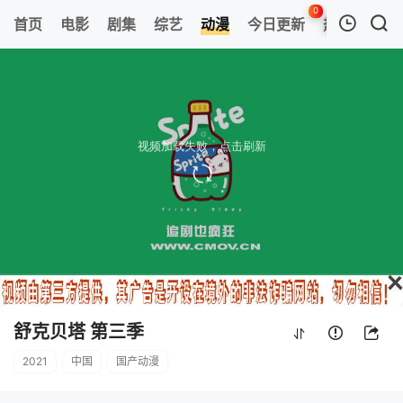
0
首页
电影
剧集
综艺
动漫
今日更新
热榜
APP
我的观影记录
舒克贝塔 第三季
第13集
清空
舒克贝塔 第三季
2021
中国
国产动漫