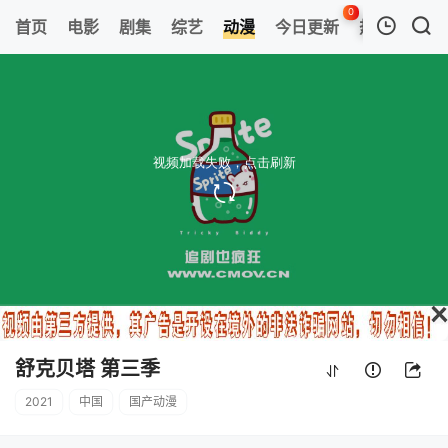
0
首页
电影
剧集
综艺
动漫
今日更新
热榜
APP
我的观影记录
舒克贝塔 第三季
第26集
清空
舒克贝塔 第三季
2021
中国
国产动漫