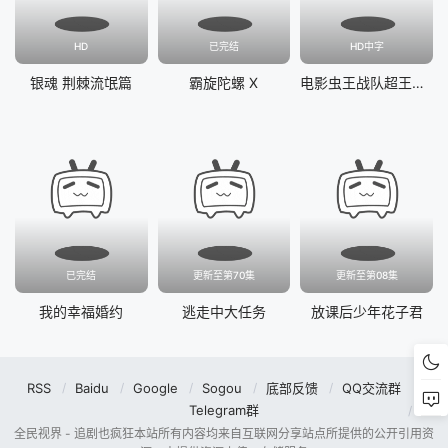
HD
已完结
HD中字
银魂 荆棘流氓篇
霸旋陀螺 X
电影虫王战队超王者：冒险天堂
已完结
更新至第70集
更新至第08集
我的幸福婚约
逃走中大任务
放课后少年花子君
RSS
Baidu
Google
Sogou
底部反馈
QQ交流群
Telegram群
全民视界 - 追剧也疯狂本站所有内容均来自互联网分享站点所提供的公开引用资