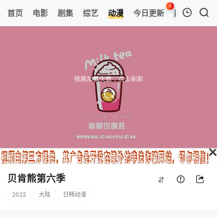
0
首页
电影
剧集
综艺
动漫
今日更新
热榜
APP
我的观影记录
贝肯熊第六季
第11集
清空
贝肯熊第六季
2022
大陆
日韩动漫