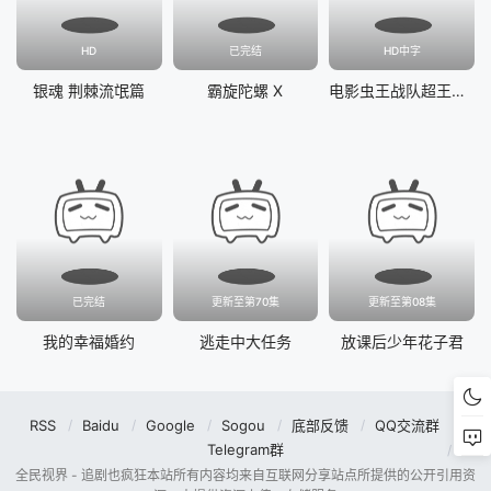
HD
已完结
HD中字
银魂 荆棘流氓篇
霸旋陀螺 X
电影虫王战队超王者：冒险天堂
已完结
更新至第70集
更新至第08集
我的幸福婚约
逃走中大任务
放课后少年花子君
RSS
Baidu
Google
Sogou
底部反馈
QQ交流群
Telegram群
全民视界 - 追剧也疯狂本站所有内容均来自互联网分享站点所提供的公开引用资