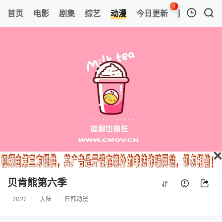
0
首页
电影
剧集
综艺
动漫
今日更新
热榜
APP
我的观影记录
贝肯熊第六季
第04集
清空
贝肯熊第六季
2022
大陆
日韩动漫