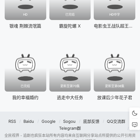
HD
已完结
HD中字
银魂 荆棘流氓篇
霸旋陀螺 X
电影虫王战队超王者：冒险天堂
已完结
更新至第70集
更新至第08集
我的幸福婚约
逃走中大任务
放课后少年花子君
RSS
Baidu
Google
Sogou
底部反馈
QQ交流群
Telegram群
全民视界 - 追剧也疯狂本站所有内容均来自互联网分享站点所提供的公开引用资