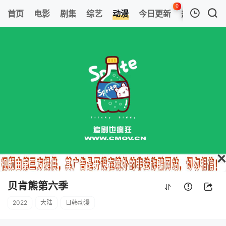
0
首页
电影
剧集
综艺
动漫
今日更新
热榜
APP
我的观影记录
贝肯熊第六季
第14集
清空
贝肯熊第六季
2022
大陆
日韩动漫