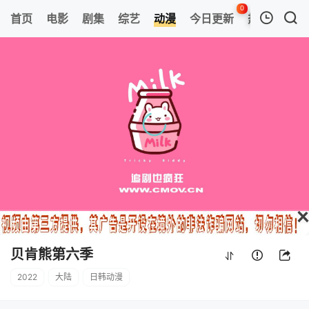
0
首页
电影
剧集
综艺
动漫
今日更新
热榜
APP
我的观影记录
贝肯熊第六季
第45集
清空
贝肯熊第六季
2022
大陆
日韩动漫