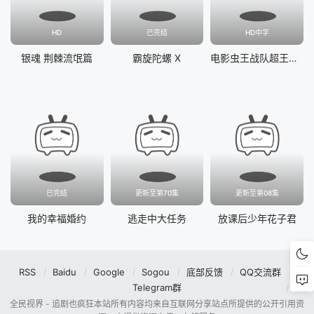
HD
已完结
HD中字
银魂 荆棘流氓篇
霸旋陀螺 X
电影虫王战队超王者：冒险天堂
已完结
更新至第70集
更新至第08集
我的幸福婚约
逃走中大任务
放课后少年花子君
RSS
Baidu
Google
Sogou
底部反馈
QQ交流群
Telegram群
全民视界 - 追剧也疯狂本站所有内容均来自互联网分享站点所提供的公开引用资